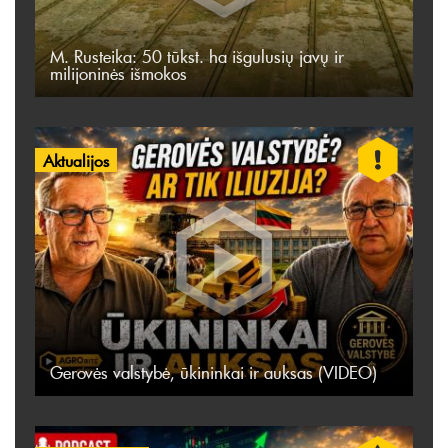
M. Rusteika: 50 tūkst. ha išgulusių javų ir
milijoninės išmokos
Aktualijos
Gerovės valstybė, ūkininkai ir auksas (VIDEO)