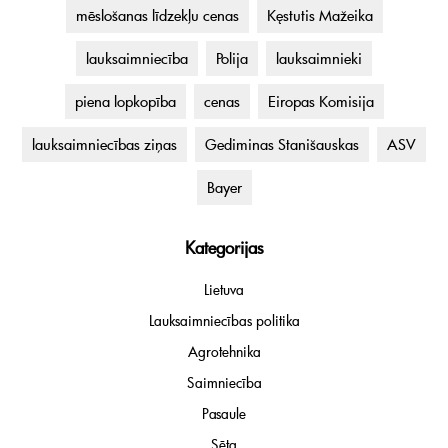
mēslošanas līdzekļu cenas
Kęstutis Mažeika
lauksaimniecība
Polija
lauksaimnieki
piena lopkopība
cenas
Eiropas Komisija
lauksaimniecības ziņas
Gediminas Stanišauskas
ASV
Bayer
Kategorijas
Lietuva
Lauksaimniecības politika
Agrotehnika
Saimniecība
Pasaule
Sēta