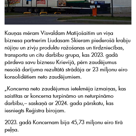
Kauņas mēram Visvaldam Matijošaitim un viņa
biznesa partnerim Liudasam Skieram piederošā krabju
nūjiņu un zivju produktu ražošanas un tirdzniecības,
transporta un citu darbību grupa, kas 2023. gadā
pārdeva savu biznesu Krievijā, pērn zaudējumus
nesošā darījuma rezultātā strādāja ar 23 miljonu eiro
konsolidētiem neto zaudējumiem.
„Koncerna neto zaudējumus ietekmēja izmaiņas, kas
saistītas ar koncerna turpināmo un neturpināmo
darbību,– saskaņā ar 2024. gada pārskatu, kas
iesniegts Reģistra birojam.
2023. gadā Koncernam bija 45,73 miljonu eiro tīrā
peļņa.