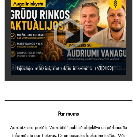
Augalininkystė
Pajudėjo miežiai, netrukus ir kviečiai (VIDEO)
Par mums
Agrobiznesa portāls "Agrobitė" publicē objektīvu un pārbaudītu
informāciju par Lietuvas, ES un pasaules lauksaimniecību. Mēs