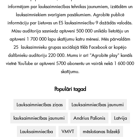
informējam par lauksaimniecības tehnikas jaunumiem, izstādēm un
lauksaimniekiem svarīgiem pasākumiem. Agrobitė publicē
informāciju par Lietuvas un ES lauksaimniecību 9 dažādās valodās.
Mūsu auditorija sasniedz aptuveni 500 000 unikālo lietotāju un
aptuveni 1 700 000 lapu skatījumu katru mēnesi. Mēs pārvaldām
25 lauksaimnieku grupas sociālajā tīklā Facebook ar kopējo
dalībnieku auditoriju 220 000. Mums ir arī "Agrobitė play" kanāls
vietnē YouTube ar aptuveni 5700 abonentu un vairāk nekā 1 600 000
skatījumu.
Populāri tagad
Lauksaimniecības ziņas
Lauksaimniecības jaunumi
lauksaimniecības jaunumi
Andrius Palionis
Latvija
Lauksaimniecība
VMVT
mēslošanas līdzekļi