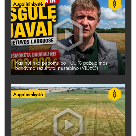
Augalininkystė
Kas nutinka pupoms po 100 % pažeidimo?
Bandymo rezultatai nustebino (VIDEO)
Augalininkystė