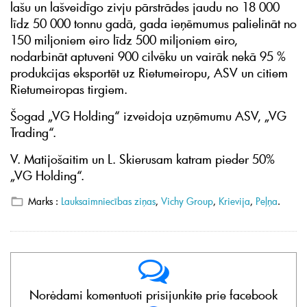
lašu un lašveidīgo zivju pārstrādes jaudu no 18 000
līdz 50 000 tonnu gadā, gada ieņēmumus palielināt no
150 miljoniem eiro līdz 500 miljoniem eiro,
nodarbināt aptuveni 900 cilvēku un vairāk nekā 95 %
produkcijas eksportēt uz Rietumeiropu, ASV un citiem
Rietumeiropas tirgiem.
Šogad „VG Holding“ izveidoja uzņēmumu ASV, „VG
Trading“.
V. Matijošaitim un L. Skierusam katram pieder 50%
„VG Holding“.
Marks :
Lauksaimniecības ziņas
,
Vichy Group
,
Krievija
,
Peļņa
.
Norėdami komentuoti prisijunkite prie facebook