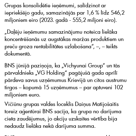
Grupas konsolidētie ieņēmumi, salīdzinot ar
iepriekšējo gadu, samazinājās par 1,6 % līdz 546,2
miljoniem eiro (2023. gadā - 555,2 miljoni eiro).
„Daļēju ieņēmumu samazinājumu noteica lielāka
koncentrēšanās uz augstākas maržas produktiem un
preču groza rentabilitātes uzlabošana“, –, – teikts
dokumentā.
BNS jūnijā paziņoja, ka „Vichyunai Group“ un tās
pārvaldnieks „VG Holding“ pagājušā gada aprīlī
pārdeva savus uzņēmumus Krievijā un citos austrumu
tirgos – kopumā 15 uzņēmumus – par aptuveni 102
miljoniem euro.
Vičiūnu grupas valdes loceklis Daiņus Matijošaitis
toreiz aģentūrai BNS sacīja, ka grupa no darījuma
cieta zaudējumus, jo akciju uzskaites vērtība bija
nedaudz lielāka nekā darījuma summa.