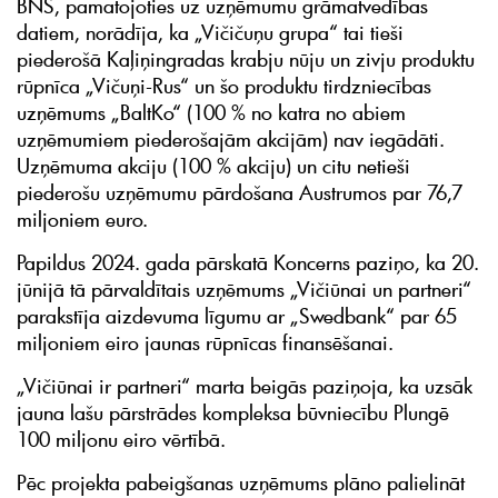
BNS, pamatojoties uz uzņēmumu grāmatvedības
datiem, norādīja, ka „Vičičuņu grupa“ tai tieši
piederošā Kaļiņingradas krabju nūju un zivju produktu
rūpnīca „Vičuņi-Rus“ un šo produktu tirdzniecības
uzņēmums „BaltKo“ (100 % no katra no abiem
uzņēmumiem piederošajām akcijām) nav iegādāti.
Uzņēmuma akciju (100 % akciju) un citu netieši
piederošu uzņēmumu pārdošana Austrumos par 76,7
miljoniem euro.
Papildus 2024. gada pārskatā Koncerns paziņo, ka 20.
jūnijā tā pārvaldītais uzņēmums „Vičiūnai un partneri“
parakstīja aizdevuma līgumu ar „Swedbank“ par 65
miljoniem eiro jaunas rūpnīcas finansēšanai.
„Vičiūnai ir partneri“ marta beigās paziņoja, ka uzsāk
jauna lašu pārstrādes kompleksa būvniecību Plungē
100 miljonu eiro vērtībā.
Pēc projekta pabeigšanas uzņēmums plāno palielināt