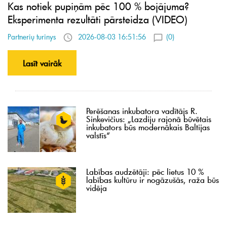
Kas notiek pupiņām pēc 100 % bojājuma?
Eksperimenta rezultāti pārsteidza (VIDEO)
Partnerių turinys
2026-08-03 16:51:56
(0)
Lasīt vairāk
Perēšanas inkubatora vadītājs R.
Sinkevičius: „Lazdiju rajonā būvētais
inkubators būs modernākais Baltijas
valstīs“
Labības audzētāji: pēc lietus 10 %
labības kultūru ir nogāzušās, raža būs
vidēja