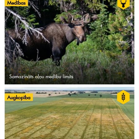
Medības
Samazināts aļņu medību limits
Augkopība