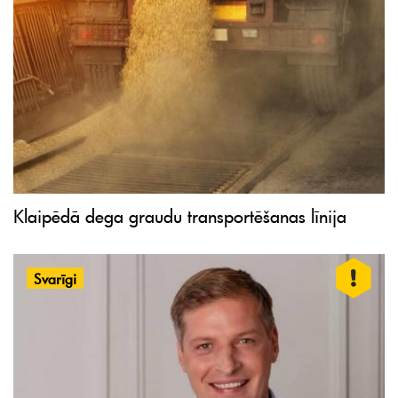
Klaipēdā dega graudu transportēšanas līnija
Svarīgi