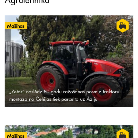
Mašīnas
„Zetor“ noslēdz 80 gadu ražošanas posmu: traktoru
montāža no Čehijas tiek pārcelta uz Āziju
Mašīnas