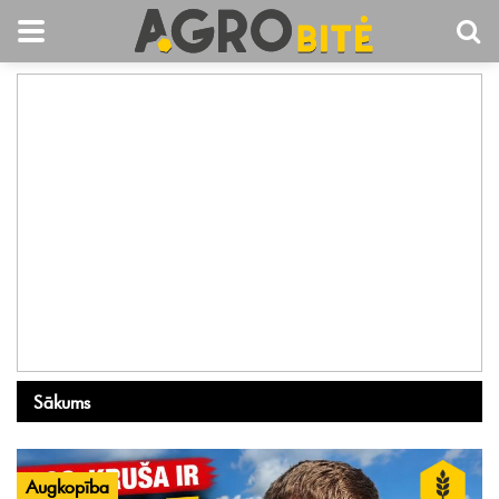
Sākums
Augkopība