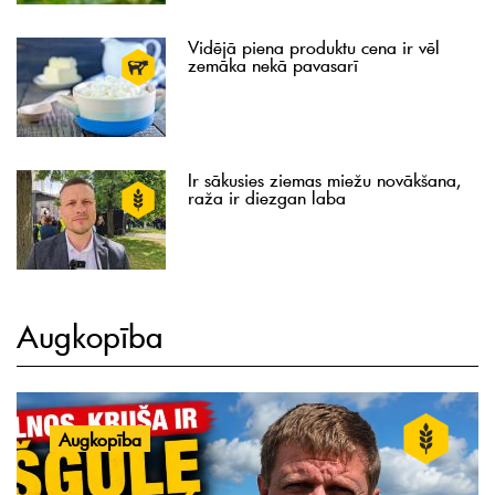
Vidējā piena produktu cena ir vēl
zemāka nekā pavasarī
Ir sākusies ziemas miežu novākšana,
raža ir diezgan laba
Augkopība
Augkopība