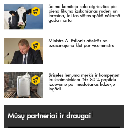
Seima komiteja sola atgriezties pie
piena likuma izskatīšanas rudenī un
ierosina, lai tas stātos spēkā nākamā
gada martā
Ministrs A. Palionis atteicās no
uzaicinājuma kļūt par viceministru
Briseles lēmuma mērķis ir kompensēt
lauksaimniekiem līdz 80 % papildu
izdevumu par mēslošanas līdzekļu
iegādi
Mūsų partneriai ir draugai