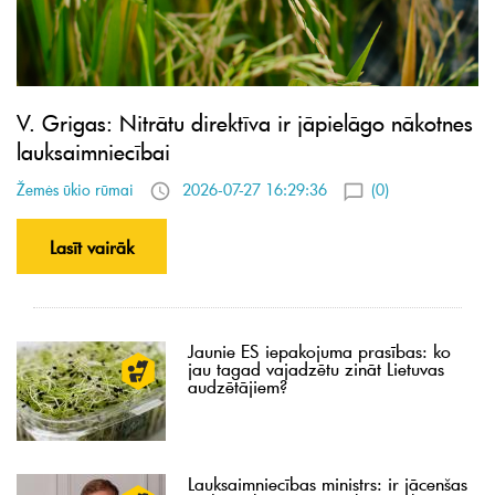
V. Grigas: Nitrātu direktīva ir jāpielāgo nākotnes
lauksaimniecībai
Žemės ūkio rūmai
2026-07-27 16:29:36
(0)
Lasīt vairāk
Jaunie ES iepakojuma prasības: ko
jau tagad vajadzētu zināt Lietuvas
audzētājiem?
Lauksaimniecības ministrs: ir jācenšas