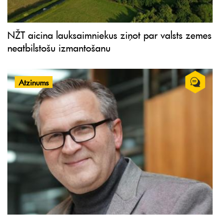
NŽT aicina lauksaimniekus ziņot par valsts zemes
neatbilstošu izmantošanu
Atzinums