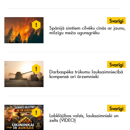
Svarīgi
Spānijā simtiem cilvēku cīnās ar jaunu,
milzīgu meža ugunsgrēku
Svarīgi
Darbaspēka trūkumu lauksaimniecībā
kompensē arī ārzemnieki
Svarīgi
Labklājības valsts, lauksaimnieki un
zelts (VIDEO)