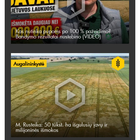
Kas nutinka pupoms po 100 % pažeidimo?
Bandymo rezultatai nustebino (VIDEO)
Augalininkystė
M. Rusteika: 50 tūkst. ha išgulusių javų ir
milijoninės išmokos