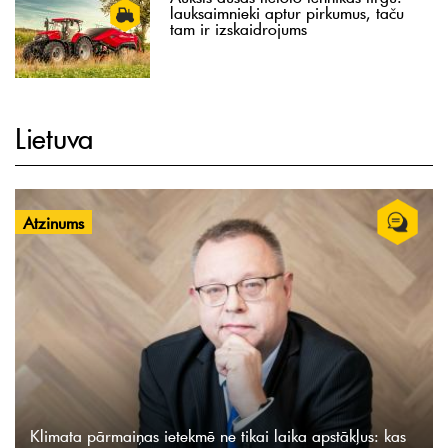
lauksaimnieki aptur pirkumus, taču
tam ir izskaidrojums
Lietuva
Atzinums
Klimata pārmaiņas ietekmē ne tikai laika apstākļus: kas