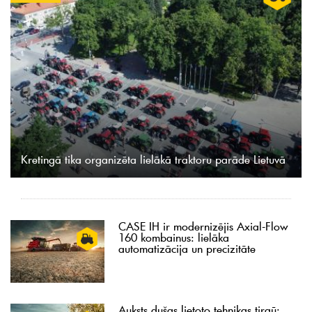
Kretingā tika organizēta lielākā traktoru parāde Lietuvā
CASE IH ir modernizējis Axial-Flow
160 kombainus: lielāka
automatizācija un precizitāte
Auksts dušas lietoto tehnikas tirgū: