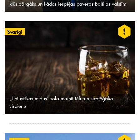
kļūs dārgāks un kādas iespējas paveras Baltijas valstīm
Svarīgi
„Lietuviškas midus“ sola mainīt tēlu un stratēģisko
virzienu