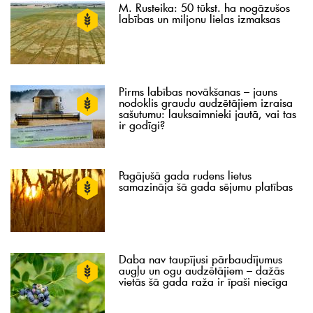
M. Rusteika: 50 tūkst. ha nogāzušos
labības un miljonu lielas izmaksas
Pirms labības novākšanas – jauns
nodoklis graudu audzētājiem izraisa
sašutumu: lauksaimnieki jautā, vai tas
ir godīgi?
Pagājušā gada rudens lietus
samazināja šā gada sējumu platības
Daba nav taupījusi pārbaudījumus
augļu un ogu audzētājiem – dažās
vietās šā gada raža ir īpaši niecīga