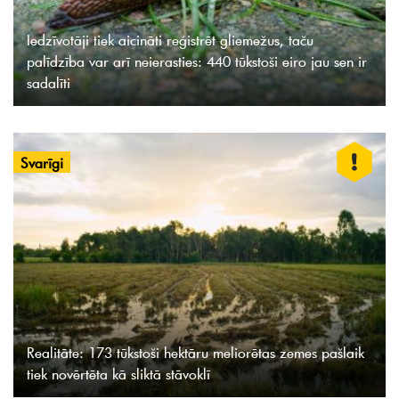
Iedzīvotāji tiek aicināti reģistrēt gliemežus, taču
palīdzība var arī neierasties: 440 tūkstoši eiro jau sen ir
sadalīti
Svarīgi
Realitāte: 173 tūkstoši hektāru meliorētas zemes pašlaik
tiek novērtēta kā sliktā stāvoklī