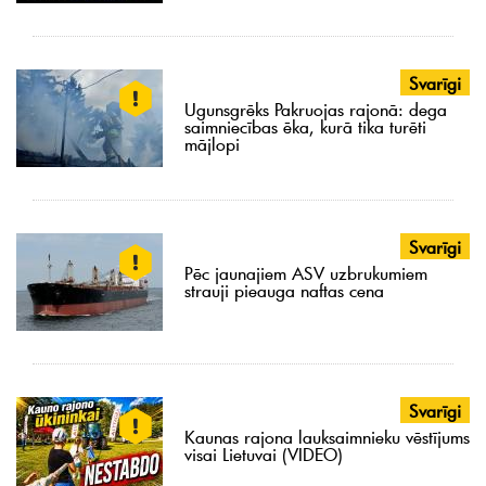
Svarīgi
Ugunsgrēks Pakruojas rajonā: dega
saimniecības ēka, kurā tika turēti
mājlopi
Svarīgi
Pēc jaunajiem ASV uzbrukumiem
strauji pieauga naftas cena
Svarīgi
Kaunas rajona lauksaimnieku vēstījums
visai Lietuvai (VIDEO)