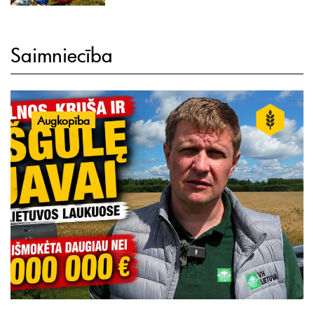
Saimniecība
Augkopība