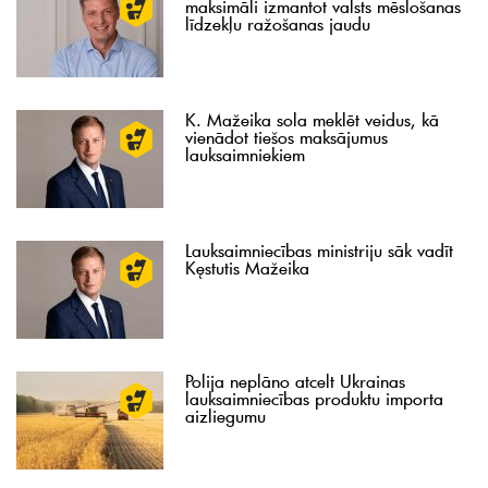
maksimāli izmantot valsts mēslošanas
līdzekļu ražošanas jaudu
K. Mažeika sola meklēt veidus, kā
vienādot tiešos maksājumus
lauksaimniekiem
Lauksaimniecības ministriju sāk vadīt
Kęstutis Mažeika
Polija neplāno atcelt Ukrainas
lauksaimniecības produktu importa
aizliegumu