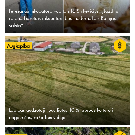
Perēšanas inkubatora vadītājs R. Sinkevičius: „Lazdiju
rajonā būvētais inkubators būs modernākais Baltijas
valstīs“
Augkopība
Labības audzētāji: pēc lietus 10 % labības kultūru ir
nogāzušās, raža būs vidēja