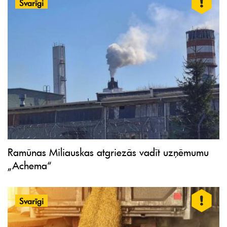
Svarīgi
Ramūnas Miliauskas atgriezās vadīt uzņēmumu
„Achema“
Svarīgi